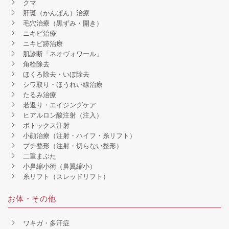
クマ
肝斑（かんぱん）治療
毛穴治療（黒ずみ・開き）
ニキビ治療
ニキビ跡治療
肌診断「ネオヴォワール」
角栓除去
ほくろ除去・いぼ除去
シワ取り・ほうれい線治療
たるみ治療
若返り・エイジングケア
ヒアルロン酸注射（注入）
ボトックス注射
小顔治療（注射・ハイフ・糸リフト）
プチ整形（注射・切らない整形）
二重まぶた
小鼻縮小術（鼻翼縮小）
糸リフト（スレッドリフト）
お体・その他
ワキガ・多汗症