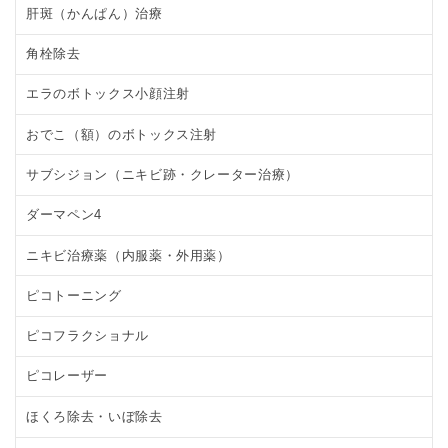
肝斑（かんぱん）治療
角栓除去
エラのボトックス小顔注射
おでこ（額）のボトックス注射
サブシジョン（ニキビ跡・クレーター治療）
ダーマペン4
ニキビ治療薬（内服薬・外用薬）
ピコトーニング
ピコフラクショナル
ピコレーザー
ほくろ除去・いぼ除去