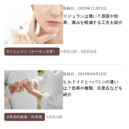
投稿日：2025年11月21日
リジュランは痛い？原因や効
果、痛みを軽減する工夫を紹介
,
#リジュラン（サーモン注射）
#美肌治療
#肌質改善
投稿日：2025年04月10日
ヒルドイドとヘパリンの違い
は？効果や種類、注意点などを
紹介
#美容内服薬・外用薬
#美肌治療