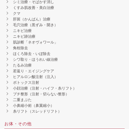
シミ治療・そばかす消し
くすみ肌改善・美白治療
クマ
肝斑（かんぱん）治療
毛穴治療（黒ずみ・開き）
ニキビ治療
ニキビ跡治療
肌診断「ネオヴォワール」
角栓除去
ほくろ除去・いぼ除去
シワ取り・ほうれい線治療
たるみ治療
若返り・エイジングケア
ヒアルロン酸注射（注入）
ボトックス注射
小顔治療（注射・ハイフ・糸リフト）
プチ整形（注射・切らない整形）
二重まぶた
小鼻縮小術（鼻翼縮小）
糸リフト（スレッドリフト）
お体・その他