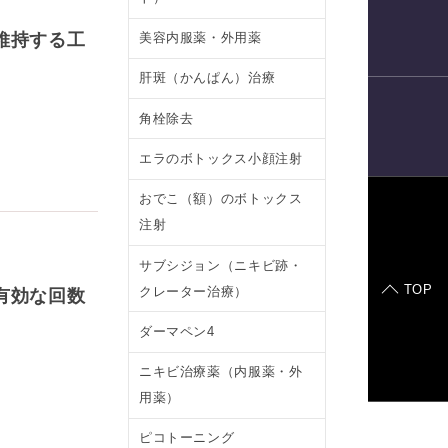
電話予約
維持する工
美容内服薬・外用薬
肝斑（かんぱん）治療
角栓除去
LINE
予約
エラのボトックス小顔注射
おでこ（額）のボトックス
注射
症例モデル
サブシジョン（ニキビ跡・
TOP
クレーター治療）
有効な回数
ダーマペン4
ニキビ治療薬（内服薬・外
用薬）
ピコトーニング