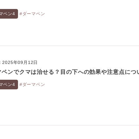
マペン4
#ダーマペン
2025年09月12日
マペンでクマは治せる？目の下への効果や注意点につ
マペン4
#ダーマペン