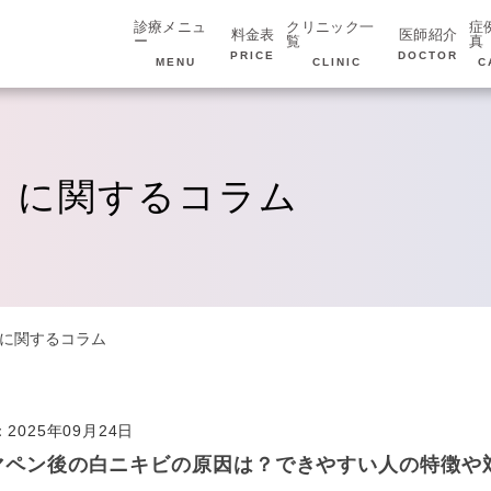
診療メニュ
クリニック一
症
料金表
医師紹介
ー
覧
真
PRICE
DOCTOR
MENU
CLINIC
C
」に関するコラム
に関するコラム
2025年09月24日
マペン後の白ニキビの原因は？できやすい人の特徴や