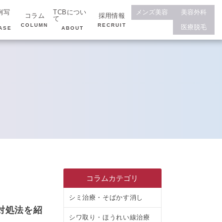
例写
TCBについ
メンズ美容
美容外科
コラム
採用情報
て
COLUMN
RECRUIT
医療脱毛
ASE
ABOUT
コラムカテゴリ
シミ治療・そばかす消し
対処法を紹
シワ取り・ほうれい線治療