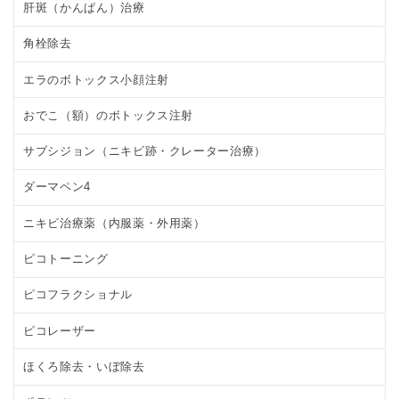
肝斑（かんぱん）治療
角栓除去
エラのボトックス小顔注射
おでこ（額）のボトックス注射
サブシジョン（ニキビ跡・クレーター治療）
ダーマペン4
ニキビ治療薬（内服薬・外用薬）
ピコトーニング
ピコフラクショナル
ピコレーザー
ほくろ除去・いぼ除去