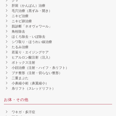
クマ
肝斑（かんぱん）治療
毛穴治療（黒ずみ・開き）
ニキビ治療
ニキビ跡治療
肌診断「ネオヴォワール」
角栓除去
ほくろ除去・いぼ除去
シワ取り・ほうれい線治療
たるみ治療
若返り・エイジングケア
ヒアルロン酸注射（注入）
ボトックス注射
小顔治療（注射・ハイフ・糸リフト）
プチ整形（注射・切らない整形）
二重まぶた
小鼻縮小術（鼻翼縮小）
糸リフト（スレッドリフト）
お体・その他
ワキガ・多汗症