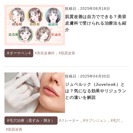
投稿日：2025年08月18日
肌質改善は自力でできる？美容
皮膚科で受けられる治療法も紹
介
,
#ダーマペン4
#美容皮膚科
#肌質改善
投稿日：2025年04月30日
ジュベルック（Juvelook）と
は？気になる効果やリジュラン
との違いを解説
,
,
,
#毛穴治療（黒ずみ・開き）
#クレーター
#サブシジョン
#毛穴
#肌質改善