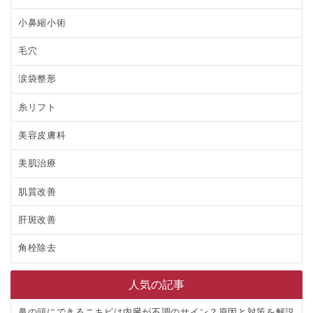
小鼻縮小術
毛穴
涙袋整形
糸リフト
美容皮膚科
美肌治療
肌質改善
肝斑改善
角栓除去
人気の記事
鼻の頭にできるニキビは内臓が不調のサイン？原因と対策を解説