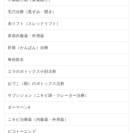
毛穴治療（黒ずみ・開き）
糸リフト（スレッドリフト）
美容内服薬・外用薬
肝斑（かんぱん）治療
角栓除去
エラのボトックス小顔注射
おでこ（額）のボトックス注射
サブシジョン（ニキビ跡・クレーター治療）
ダーマペン4
ニキビ治療薬（内服薬・外用薬）
ピコトーニング