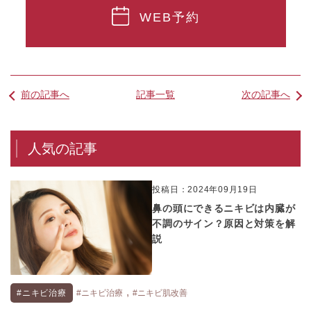
WEB予約
前の記事へ
記事一覧
次の記事へ
人気の記事
投稿日：2024年09月19日
鼻の頭にできるニキビは内臓が
不調のサイン？原因と対策を解
説
,
#ニキビ治療
#ニキビ治療
#ニキビ肌改善