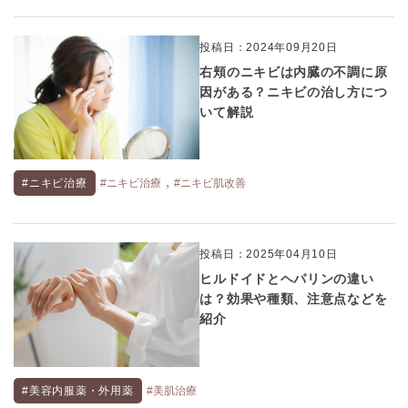
投稿日：2024年09月20日
右頬のニキビは内臓の不調に原
因がある？ニキビの治し方につ
いて解説
,
#ニキビ治療
#ニキビ治療
#ニキビ肌改善
投稿日：2025年04月10日
ヒルドイドとヘパリンの違い
は？効果や種類、注意点などを
紹介
#美容内服薬・外用薬
#美肌治療