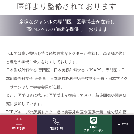
医師より監修されております
多様なジャンルの専門医、医学博士が在籍し
高いレベルの施術を提供しております
TCBでは高い技術を持つ経験豊富なドクターが在籍し、患者様の願い
と理想の実現に全力を尽くしております。
日本形成外科学会 専門医・日本美容外科学会（JSAPS）専門医・日
本創傷外科学会 正会員・日本形成外科手術手技学会会員・日本マイク
ロサージャリー学会会員が在籍。
また、医学研究に携わる医学博士が在籍しており、新薬開発や関連研
究に参加しています。
TCBグループの所属ドクター達は美容外科医や医療の第一線で腕を磨
いた外科医など高い技量を持ったドクターで常に高いレベルの施術を
TOP
LINE
電話予約
WEB予約
提供いたします。
予約・クーポン