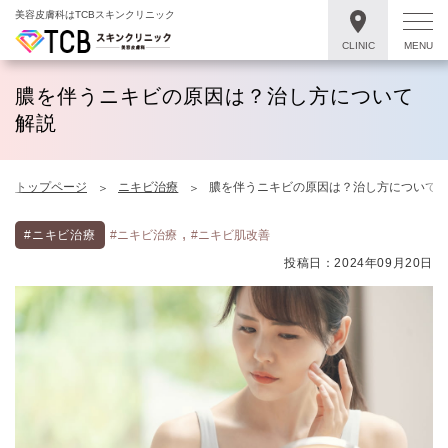
美容皮膚科はTCBスキンクリニック
CLINIC
MENU
膿を伴うニキビの原因は？治し方について
解説
トップページ
ニキビ治療
膿を伴うニキビの原因は？治し方について
,
#ニキビ治療
#ニキビ治療
#ニキビ肌改善
投稿日：2024年09月20日