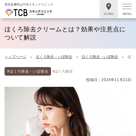
美容皮膚科はTCBスキンクリニック
CLINIC
MENU
ほくろ除去クリームとは？効果や注意点に
ついて解説
トップページ
ほくろ除去・いぼ除去
ほくろ除去・いぼ除去
ほく
#ほくろ除去・いぼ除去
#ほくろ除去
投稿日：2024年11月21日