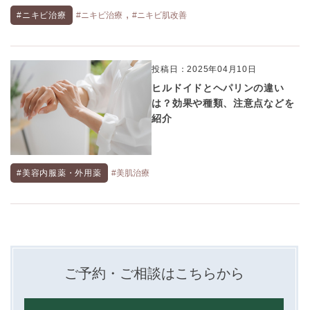
,
#ニキビ治療
#ニキビ治療
#ニキビ肌改善
投稿日：2025年04月10日
ヒルドイドとヘパリンの違い
は？効果や種類、注意点などを
紹介
#美容内服薬・外用薬
#美肌治療
ご予約・ご相談はこちらから