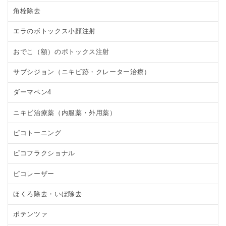
角栓除去
エラのボトックス小顔注射
おでこ（額）のボトックス注射
サブシジョン（ニキビ跡・クレーター治療）
ダーマペン4
ニキビ治療薬（内服薬・外用薬）
ピコトーニング
ピコフラクショナル
ピコレーザー
ほくろ除去・いぼ除去
ポテンツァ