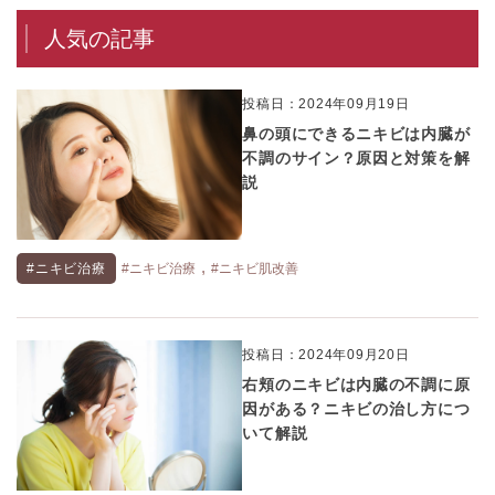
人気の記事
投稿日：2024年09月19日
鼻の頭にできるニキビは内臓が
不調のサイン？原因と対策を解
説
,
#ニキビ治療
#ニキビ治療
#ニキビ肌改善
投稿日：2024年09月20日
右頬のニキビは内臓の不調に原
因がある？ニキビの治し方につ
いて解説