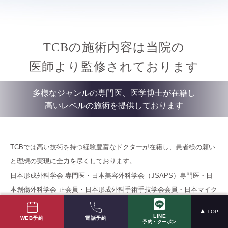
TCBの施術内容は当院の
医師より監修されております
多様なジャンルの専門医、医学博士が在籍し
高いレベルの施術を提供しております
TCBでは高い技術を持つ経験豊富なドクターが在籍し、患者様の願い
と理想の実現に全力を尽くしております。
日本形成外科学会 専門医・日本美容外科学会（JSAPS）専門医・日
本創傷外科学会 正会員・日本形成外科手術手技学会会員・日本マイク
ロサージャリー学会会員が在籍。
TOP
LINE
また、医学研究に携わる医学博士が在籍しており、新薬開発や関連研
電話予約
WEB予約
予約・クーポン