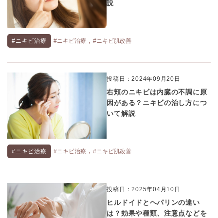
説
,
#ニキビ治療
#ニキビ治療
#ニキビ肌改善
投稿日：2024年09月20日
右頬のニキビは内臓の不調に原
因がある？ニキビの治し方につ
いて解説
,
#ニキビ治療
#ニキビ治療
#ニキビ肌改善
投稿日：2025年04月10日
ヒルドイドとヘパリンの違い
は？効果や種類、注意点などを