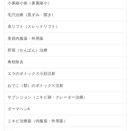
小鼻縮小術（鼻翼縮小）
毛穴治療（黒ずみ・開き）
糸リフト（スレッドリフト）
美容内服薬・外用薬
肝斑（かんぱん）治療
角栓除去
エラのボトックス小顔注射
おでこ（額）のボトックス注射
サブシジョン（ニキビ跡・クレーター治療）
ダーマペン4
ニキビ治療薬（内服薬・外用薬）