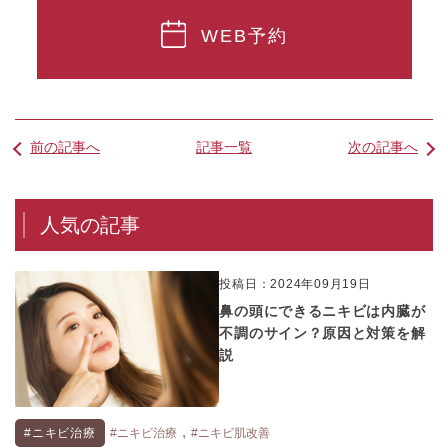
WEB予約
前の記事へ
記事一覧
次の記事へ
人気の記事
投稿日：2024年09月19日
鼻の頭にできるニキビは内臓が
不調のサイン？原因と対策を解
説
,
#ニキビ治療
#ニキビ治療
#ニキビ肌改善