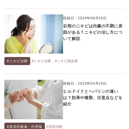
投稿日：2024年09月20日
右頬のニキビは内臓の不調に原
因がある？ニキビの治し方につ
いて解説
,
#ニキビ治療
#ニキビ治療
#ニキビ肌改善
投稿日：2025年04月10日
ヒルドイドとヘパリンの違い
は？効果や種類、注意点などを
紹介
#美容内服薬・外用薬
#美肌治療