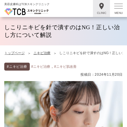
美容皮膚科はTCBスキンクリニック
CLINIC
MENU
しこりニキビを針で潰すのはNG！正しい治
し方について解説
トップページ
ニキビ治療
しこりニキビを針で潰すのはNG！正しい治
,
#ニキビ治療
#ニキビ治療
#ニキビ肌改善
投稿日：2024年11月20日