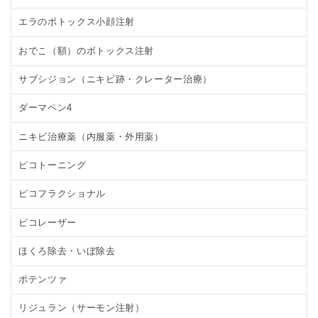
エラのボトックス小顔注射
おでこ（額）のボトックス注射
サブシジョン（ニキビ跡・クレーター治療）
ダーマペン4
ニキビ治療薬（内服薬・外用薬）
ピコトーニング
ピコフラクショナル
ピコレーザー
ほくろ除去・いぼ除去
ポテンツァ
リジュラン（サーモン注射）