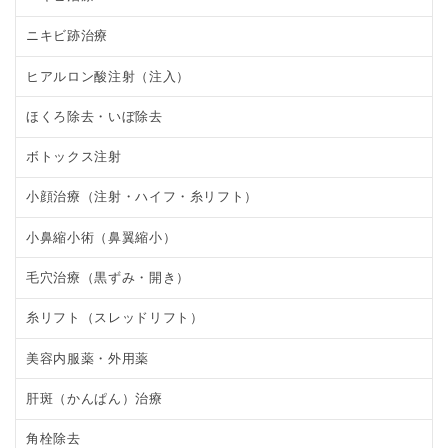
ニキビ跡治療
ヒアルロン酸注射（注入）
ほくろ除去・いぼ除去
ボトックス注射
小顔治療（注射・ハイフ・糸リフト）
小鼻縮小術（鼻翼縮小）
毛穴治療（黒ずみ・開き）
糸リフト（スレッドリフト）
美容内服薬・外用薬
肝斑（かんぱん）治療
角栓除去