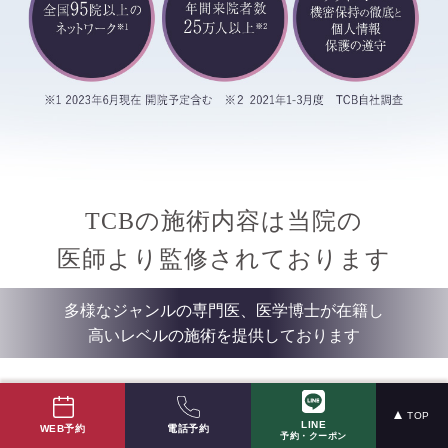
TCBの施術内容は当院の
医師より監修されております
多様なジャンルの専門医、医学博士が在籍し
高いレベルの施術を提供しております
TCBでは高い技術を持つ経験豊富なドクターが在籍し、患者様の願い
TOP
LINE
電話予約
WEB予約
予約・クーポン
と理想の実現に全力を尽くしております。