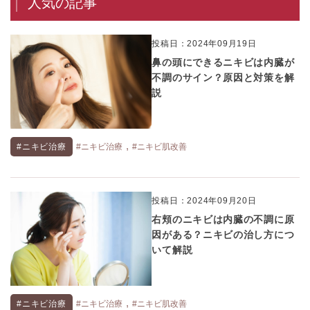
人気の記事
投稿日：2024年09月19日
鼻の頭にできるニキビは内臓が
不調のサイン？原因と対策を解
説
,
#ニキビ治療
#ニキビ治療
#ニキビ肌改善
投稿日：2024年09月20日
右頬のニキビは内臓の不調に原
因がある？ニキビの治し方につ
いて解説
,
#ニキビ治療
#ニキビ治療
#ニキビ肌改善