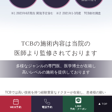
TCBの施術内容は当院の
医師より監修されております
多様なジャンルの専門医、医学博士が在籍し
高いレベルの施術を提供しております
TCBでは高い技術を持つ経験豊富なドクターが在籍し、患者様の願い
と理想の実現に全力を尽くしております。
TOP
日本形成外科学会 専門医・日本美容外科学会（JSAPS）専門医・日
LINE
電話予約
WEB予約
予約・クーポン