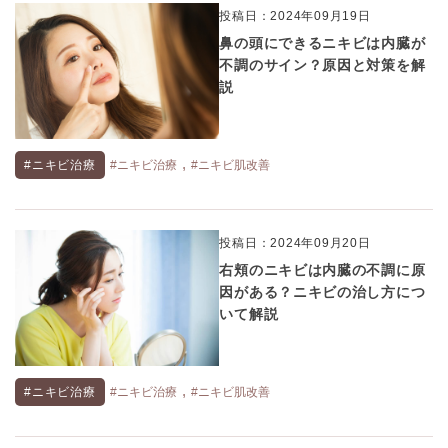
投稿日：2024年09月19日
鼻の頭にできるニキビは内臓が
不調のサイン？原因と対策を解
説
,
#ニキビ治療
#ニキビ治療
#ニキビ肌改善
投稿日：2024年09月20日
右頬のニキビは内臓の不調に原
因がある？ニキビの治し方につ
いて解説
,
#ニキビ治療
#ニキビ治療
#ニキビ肌改善