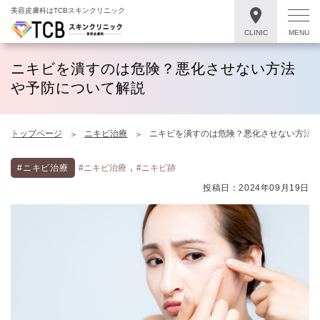
美容皮膚科はTCBスキンクリニック
CLINIC
MENU
ニキビを潰すのは危険？悪化させない方法
や予防について解説
トップページ
ニキビ治療
ニキビを潰すのは危険？悪化させない方法
,
#ニキビ治療
#ニキビ治療
#ニキビ跡
投稿日：2024年09月19日