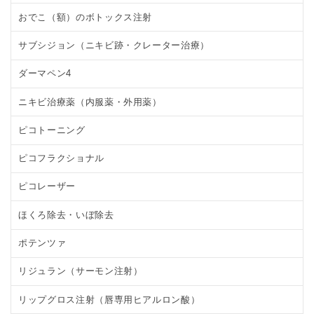
おでこ（額）のボトックス注射
サブシジョン（ニキビ跡・クレーター治療）
ダーマペン4
ニキビ治療薬（内服薬・外用薬）
ピコトーニング
ピコフラクショナル
ピコレーザー
ほくろ除去・いぼ除去
ポテンツァ
リジュラン（サーモン注射）
リップグロス注射（唇専用ヒアルロン酸）