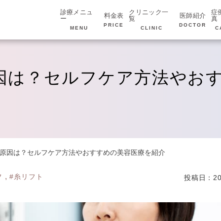
診療メニュ
クリニック一
症
料金表
医師紹介
ー
覧
真
PRICE
DOCTOR
MENU
CLINIC
C
因は？セルフケア方法やお
原因は？セルフケア方法やおすすめの美容医療を紹介
,
フ
#糸リフト
投稿日：20