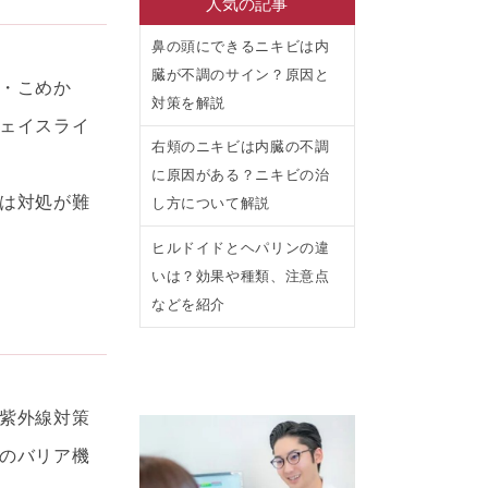
人気の記事
鼻の頭にできるニキビは内
臓が不調のサイン？原因と
・こめか
対策を解説
ェイスライ
右頬のニキビは内臓の不調
に原因がある？ニキビの治
は対処が難
し方について解説
ヒルドイドとヘパリンの違
いは？効果や種類、注意点
などを紹介
紫外線対策
のバリア機