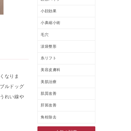
小顔効果
小鼻縮小術
毛穴
涙袋整形
糸リフト
美容皮膚科
くなりま
美肌治療
ブルドッグ
肌質改善
うれい線や
肝斑改善
角栓除去