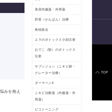
電話予約
美容内服薬・外用薬
肝斑（かんぱん）治療
角栓除去
LINE
予約
エラのボトックス小顔注射
おでこ（額）のボトックス
注射
症例モデル
サブシジョン（ニキビ跡・
TOP
クレーター治療）
ダーマペン4
悩みを抱え
ニキビ治療薬（内服薬・外
用薬）
ピコトーニング