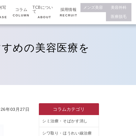
例写
TCBについ
メンズ美容
美容外科
コラム
採用情報
て
COLUMN
RECRUIT
医療脱毛
ASE
ABOUT
すすめの美容医療を
コラムカテゴリ
26年03月27日
シミ治療・そばかす消し
シワ取り・ほうれい線治療