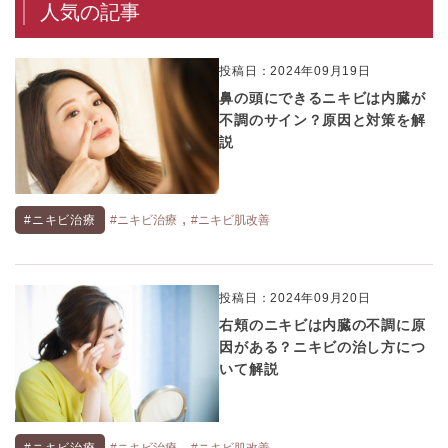
人気の記事
投稿日：2024年09月19日
鼻の頭にできるニキビは内臓が
不調のサイン？原因と対策を解
説
,
#ニキビ治療
#ニキビ治療
#ニキビ肌改善
投稿日：2024年09月20日
右頬のニキビは内臓の不調に原
因がある？ニキビの治し方につ
いて解説
,
#ニキビ治療
#ニキビ治療
#ニキビ肌改善