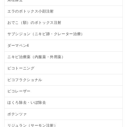
エラのボトックス小顔注射
おでこ（額）のボトックス注射
サブシジョン（ニキビ跡・クレーター治療）
ダーマペン4
ニキビ治療薬（内服薬・外用薬）
ピコトーニング
ピコフラクショナル
ピコレーザー
ほくろ除去・いぼ除去
ポテンツァ
リジュラン（サーモン注射）