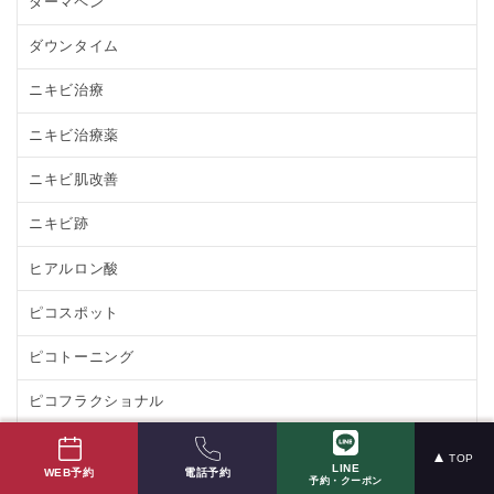
ダーマペン
ダウンタイム
ニキビ治療
ニキビ治療薬
ニキビ肌改善
ニキビ跡
ヒアルロン酸
ピコスポット
ピコトーニング
ピコフラクショナル
ピコレーザー
TOP
LINE
電話予約
WEB予約
予約・クーポン
ほくろ除去