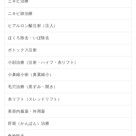
ニキビ治療
ニキビ跡治療
ヒアルロン酸注射（注入）
ほくろ除去・いぼ除去
ボトックス注射
小顔治療（注射・ハイフ・糸リフト）
小鼻縮小術（鼻翼縮小）
毛穴治療（黒ずみ・開き）
糸リフト（スレッドリフト）
美容内服薬・外用薬
肝斑（かんぱん）治療
角栓除去