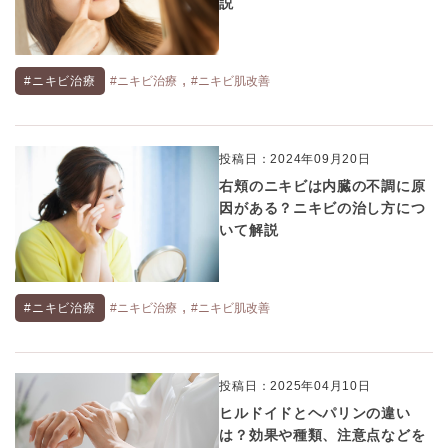
説
,
#ニキビ治療
#ニキビ治療
#ニキビ肌改善
投稿日：2024年09月20日
右頬のニキビは内臓の不調に原
因がある？ニキビの治し方につ
いて解説
,
#ニキビ治療
#ニキビ治療
#ニキビ肌改善
投稿日：2025年04月10日
ヒルドイドとヘパリンの違い
は？効果や種類、注意点などを