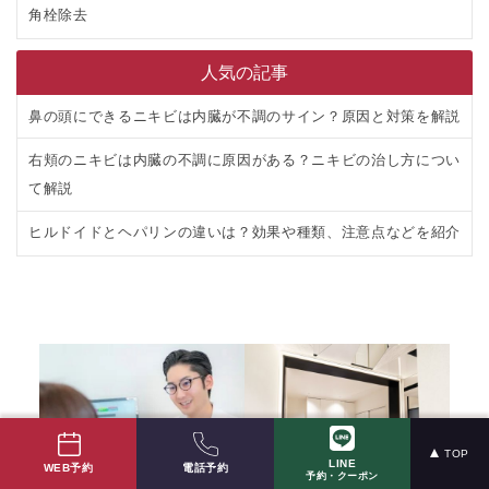
角栓除去
人気の記事
鼻の頭にできるニキビは内臓が不調のサイン？原因と対策を解説
右頬のニキビは内臓の不調に原因がある？ニキビの治し方につい
て解説
ヒルドイドとヘパリンの違いは？効果や種類、注意点などを紹介
TOP
LINE
電話予約
WEB予約
予約・クーポン