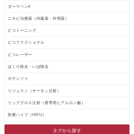
ダーマペン4
ニキビ治療薬（内服薬・外用薬）
ピコトーニング
ピコフラクショナル
ピコレーザー
ほくろ除去・いぼ除去
ポテンツァ
リジュラン（サーモン注射）
リップグロス注射（唇専用ヒアルロン酸）
医療ハイフ（HIFU）
タグから探す