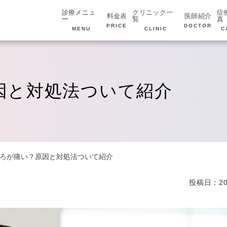
診療メニュ
クリニック一
症
料金表
医師紹介
ー
覧
真
PRICE
DOCTOR
MENU
CLINIC
C
因と対処法ついて紹介
ろが痛い？原因と対処法ついて紹介
投稿日：20