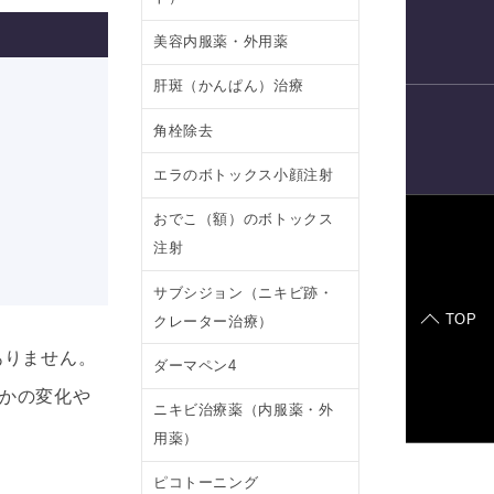
電話予約
美容内服薬・外用薬
肝斑（かんぱん）治療
角栓除去
LINE
予約
エラのボトックス小顔注射
おでこ（額）のボトックス
注射
症例モデル
サブシジョン（ニキビ跡・
TOP
クレーター治療）
ありません。
ダーマペン4
かの変化や
ニキビ治療薬（内服薬・外
用薬）
ピコトーニング