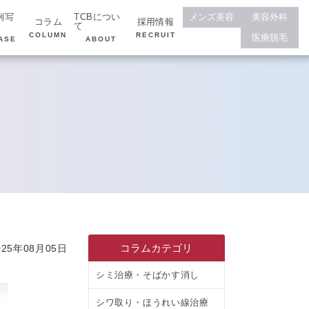
例写
TCBについ
メンズ美容
美容外科
コラム
採用情報
て
COLUMN
RECRUIT
医療脱毛
ASE
ABOUT
コラムカテゴリ
25年08月05日
シミ治療・そばかす消し
シワ取り・ほうれい線治療