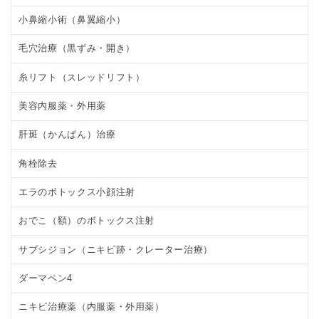
小鼻縮小術（鼻翼縮小）
毛穴治療（黒ずみ・開き）
糸リフト（スレッドリフト）
美容内服薬・外用薬
肝斑（かんぱん）治療
角栓除去
エラのボトックス小顔注射
おでこ（額）のボトックス注射
サブシジョン（ニキビ跡・クレーター治療）
ダーマペン4
ニキビ治療薬（内服薬・外用薬）