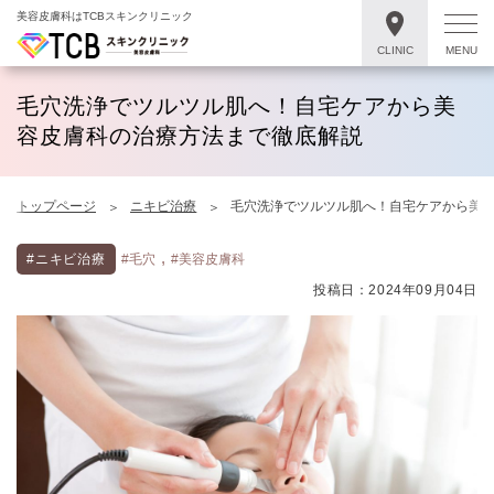
美容皮膚科はTCBスキンクリニック
CLINIC
MENU
毛穴洗浄でツルツル肌へ！自宅ケアから美
容皮膚科の治療方法まで徹底解説
トップページ
ニキビ治療
毛穴洗浄でツルツル肌へ！自宅ケアから美
,
#ニキビ治療
#毛穴
#美容皮膚科
投稿日：2024年09月04日