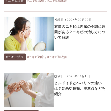
,
#ニキビ治療
#ニキビ治療
#ニキビ肌改善
投稿日：2024年09月20日
右頬のニキビは内臓の不調に原
因がある？ニキビの治し方につ
いて解説
,
#ニキビ治療
#ニキビ治療
#ニキビ肌改善
投稿日：2025年04月10日
ヒルドイドとヘパリンの違い
は？効果や種類、注意点などを
紹介