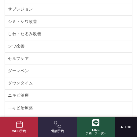
サブシジョン
シミ・シワ改善
しわ・たるみ改善
シワ改善
セルフケア
ダーマペン
ダウンタイム
ニキビ治療
ニキビ治療薬
ニキビ肌改善
TOP
LINE
電話予約
WEB予約
ニキビ跡
予約・クーポン