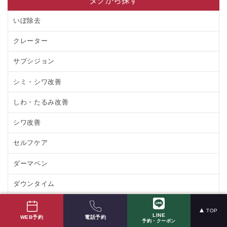
タグから探す
いぼ除去
クレーター
サブシジョン
シミ・シワ改善
しわ・たるみ改善
シワ改善
セルフケア
ダーマペン
ダウンタイム
ニキビ治療
TOP
LINE
電話予約
WEB予約
予約・クーポン
ニキビ治療薬