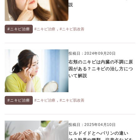
説
,
#ニキビ治療
#ニキビ治療
#ニキビ肌改善
投稿日：2024年09月20日
右頬のニキビは内臓の不調に原
因がある？ニキビの治し方につ
いて解説
,
#ニキビ治療
#ニキビ治療
#ニキビ肌改善
投稿日：2025年04月10日
ヒルドイドとヘパリンの違い
は？効果や種類、注意点などを