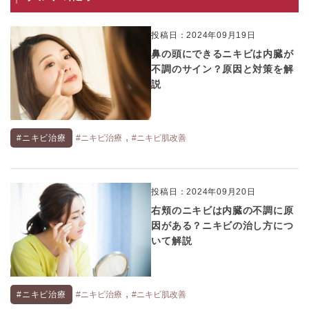
投稿日：2024年09月19日
鼻の頭にできるニキビは内臓が
不調のサイン？原因と対策を解
説
,
#ニキビ治療
#ニキビ治療
#ニキビ肌改善
投稿日：2024年09月20日
右頬のニキビは内臓の不調に原
因がある？ニキビの治し方につ
いて解説
,
#ニキビ治療
#ニキビ治療
#ニキビ肌改善