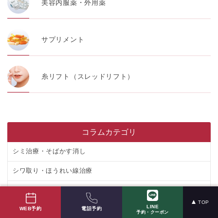
美容内服薬・外用薬
サプリメント
糸リフト（スレッドリフト）
コラムカテゴリ
シミ治療・そばかす消し
シワ取り・ほうれい線治療
たるみ治療
TOP
LINE
電話予約
WEB予約
ニキビ治療
予約・クーポン