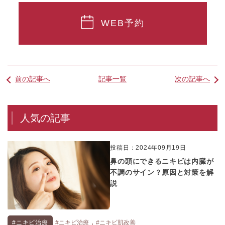
WEB予約
前の記事へ
記事一覧
次の記事へ
人気の記事
投稿日：2024年09月19日
鼻の頭にできるニキビは内臓が
不調のサイン？原因と対策を解
説
,
#ニキビ治療
#ニキビ治療
#ニキビ肌改善