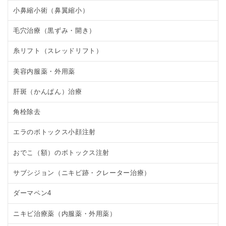
小鼻縮小術（鼻翼縮小）
毛穴治療（黒ずみ・開き）
糸リフト（スレッドリフト）
美容内服薬・外用薬
肝斑（かんぱん）治療
角栓除去
エラのボトックス小顔注射
おでこ（額）のボトックス注射
サブシジョン（ニキビ跡・クレーター治療）
ダーマペン4
ニキビ治療薬（内服薬・外用薬）