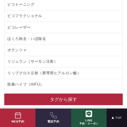
ピコトーニング
ピコフラクショナル
ピコレーザー
ほくろ除去・いぼ除去
ポテンツァ
リジュラン（サーモン注射）
リップグロス注射（唇専用ヒアルロン酸）
医療ハイフ（HIFU）
タグから探す
いぼ除去
TOP
LINE
クレーター
電話予約
WEB予約
予約・クーポン