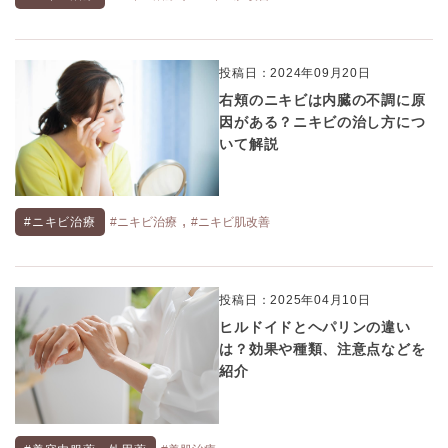
投稿日：2024年09月20日
右頬のニキビは内臓の不調に原
因がある？ニキビの治し方につ
いて解説
,
#ニキビ治療
#ニキビ治療
#ニキビ肌改善
投稿日：2025年04月10日
ヒルドイドとヘパリンの違い
は？効果や種類、注意点などを
紹介