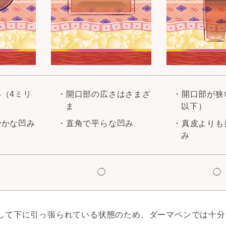
（4ミリ
開口部の広さはさまざ
開口部が狭
ま
以下）
やかな凹み
直角で平らな凹み
真皮よりも
み
◯
◯
して下に引っ張られている状態のため、ダーマペンでは十分