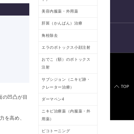
電話予約
美容内服薬・外用薬
肝斑（かんぱん）治療
角栓除去
LINE
予約
エラのボトックス小顔注射
おでこ（額）のボトックス
注射
症例モデル
サブシジョン（ニキビ跡・
TOP
クレーター治療）
面の凹凸が目
ダーマペン4
ニキビ治療薬（内服薬・外
力を高め、
用薬）
ピコトーニング