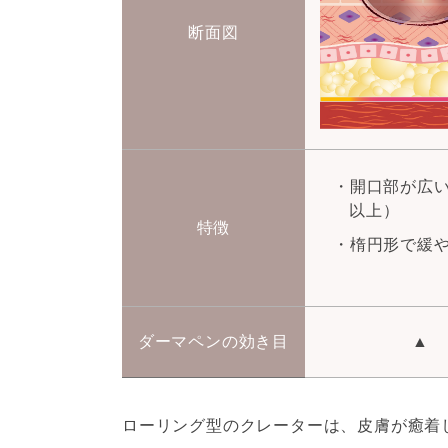
断面図
開口部が広い
以上）
特徴
楕円形で緩
ダーマペンの効き目
▲
ローリング型のクレーターは、皮膚が癒着