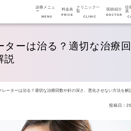
診療メニュ
クリニック一
症
料金表
医師紹介
ー
覧
真
PRICE
DOCTOR
MENU
CLINIC
C
ーターは治る？適切な治療
解説
クレーターは治る？適切な治療回数や針の深さ、悪化させない方法を解
投稿日：20