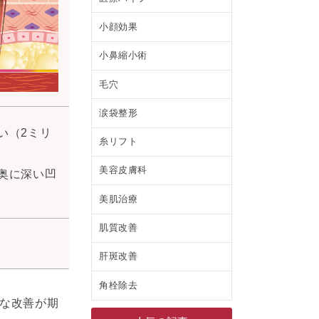
小顔効果
小鼻縮小術
毛穴
涙袋整形
い（2ミリ
糸リフト
美容皮膚科
奥に深い凹
美肌治療
肌質改善
肝斑改善
角栓除去
な改善が期