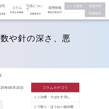
例写
TCBについ
メンズ美容
美容外科
コラム
採用情報
て
COLUMN
RECRUIT
医療脱毛
ASE
ABOUT
回数や針の深さ、悪
説
コラムカテゴリ
25年05月15日
シミ治療・そばかす消し
シワ取り・ほうれい線治療