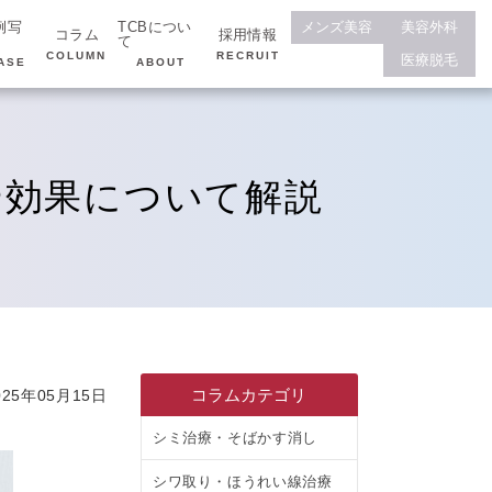
例写
TCBについ
メンズ美容
美容外科
コラム
採用情報
て
COLUMN
RECRUIT
医療脱毛
ASE
ABOUT
や効果について解説
コラムカテゴリ
25年05月15日
シミ治療・そばかす消し
シワ取り・ほうれい線治療