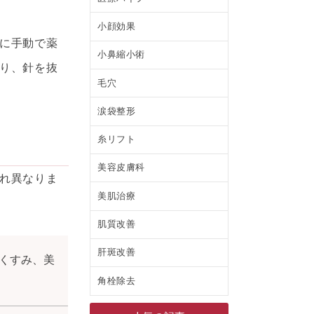
小顔効果
に手動で薬
小鼻縮小術
り、針を抜
毛穴
涙袋整形
糸リフト
美容皮膚科
れ異なりま
美肌治療
肌質改善
肝斑改善
くすみ、美
角栓除去