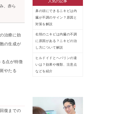
人気の記事
み、赤ら
鼻の頭にできるニキビは内
臓が不調のサイン？原因と
対策を解説
右頬のニキビは内臓の不調
の治療に効
に原因がある？ニキビの治
胞の生成が
し方について解説
ヒルドイドとヘパリンの違
きる点が特徴
いは？効果や種類、注意点
斑やたる
などを紹介
回復までの