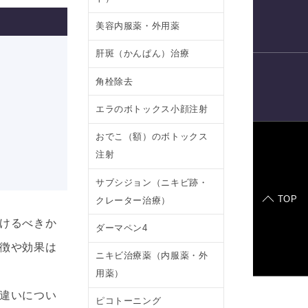
電話予約
美容内服薬・外用薬
肝斑（かんぱん）治療
角栓除去
LINE
予約
エラのボトックス小顔注射
おでこ（額）のボトックス
注射
症例モデル
サブシジョン（ニキビ跡・
TOP
クレーター治療）
けるべきか
ダーマペン4
徴や効果は
ニキビ治療薬（内服薬・外
用薬）
違いについ
ピコトーニング