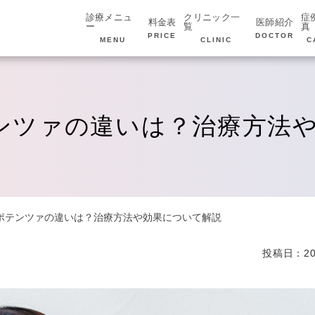
診療メニュ
クリニック一
症
料金表
医師紹介
ー
覧
真
PRICE
DOCTOR
MENU
CLINIC
C
ンツァの違いは？治療方法
ポテンツァの違いは？治療方法や効果について解説
投稿日：20