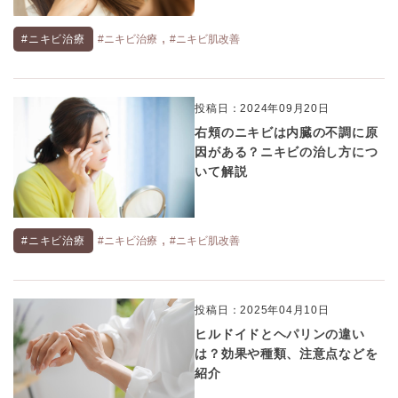
,
#ニキビ治療
#ニキビ治療
#ニキビ肌改善
投稿日：2024年09月20日
右頬のニキビは内臓の不調に原
因がある？ニキビの治し方につ
いて解説
,
#ニキビ治療
#ニキビ治療
#ニキビ肌改善
投稿日：2025年04月10日
ヒルドイドとヘパリンの違い
は？効果や種類、注意点などを
紹介