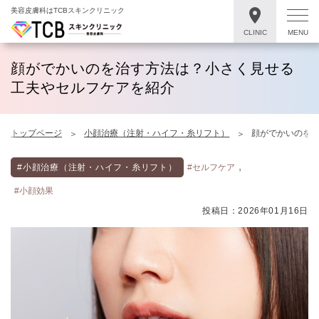
美容皮膚科はTCBスキンクリニック
CLINIC
MENU
顔がでかいのを治す方法は？小さく見せる
工夫やセルフケアを紹介
トップページ
小顔治療（注射・ハイフ・糸リフト）
顔がでかいのを
,
#小顔治療（注射・ハイフ・糸リフト）
#セルフケア
#小顔効果
投稿日：2026年01月16日