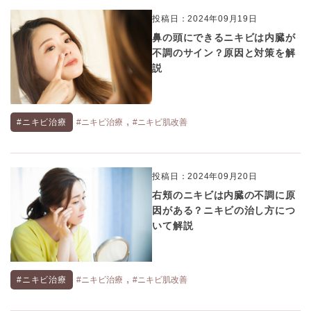
投稿日：2024年09月19日
鼻の頭にできるニキビは内臓が
不調のサイン？原因と対策を解
説
,
#ニキビ治療
#ニキビ治療
#ニキビ肌改善
投稿日：2024年09月20日
右頬のニキビは内臓の不調に原
因がある？ニキビの治し方につ
いて解説
,
#ニキビ治療
#ニキビ治療
#ニキビ肌改善