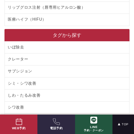
リップグロス注射（唇専用ヒアルロン酸）
医療ハイフ（HIFU）
タグから探す
いぼ除去
クレーター
サブシジョン
シミ・シワ改善
しわ・たるみ改善
シワ改善
セルフケア
TOP
LINE
電話予約
WEB予約
予約・クーポン
ダーマペン