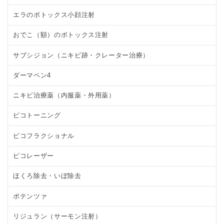
エラのボトックス小顔注射
おでこ（額）のボトックス注射
サブシジョン（ニキビ跡・クレーター治療）
ダーマペン4
ニキビ治療薬（内服薬・外用薬）
ピコトーニング
ピコフラクショナル
ピコレーザー
ほくろ除去・いぼ除去
ポテンツァ
リジュラン（サーモン注射）