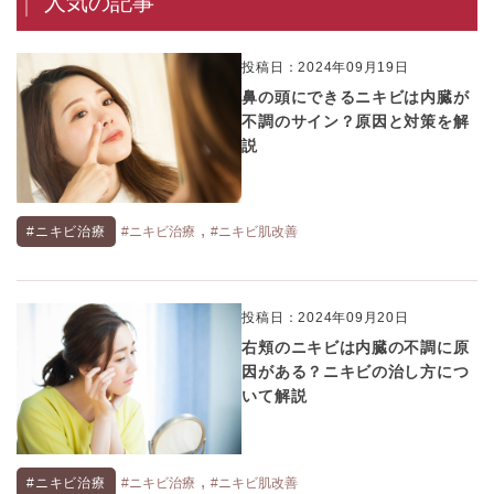
人気の記事
投稿日：2024年09月19日
鼻の頭にできるニキビは内臓が
不調のサイン？原因と対策を解
説
,
#ニキビ治療
#ニキビ治療
#ニキビ肌改善
投稿日：2024年09月20日
右頬のニキビは内臓の不調に原
因がある？ニキビの治し方につ
いて解説
,
#ニキビ治療
#ニキビ治療
#ニキビ肌改善