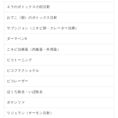
エラのボトックス小顔注射
おでこ（額）のボトックス注射
サブシジョン（ニキビ跡・クレーター治療）
ダーマペン4
ニキビ治療薬（内服薬・外用薬）
ピコトーニング
ピコフラクショナル
ピコレーザー
ほくろ除去・いぼ除去
ポテンツァ
リジュラン（サーモン注射）