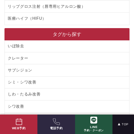
リップグロス注射（唇専用ヒアルロン酸）
医療ハイフ（HIFU）
タグから探す
いぼ除去
クレーター
サブシジョン
シミ・シワ改善
しわ・たるみ改善
シワ改善
セルフケア
TOP
LINE
電話予約
WEB予約
ダーマペン
予約・クーポン