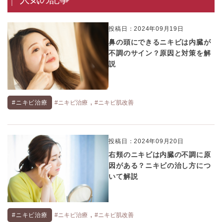
投稿日：2024年09月19日
鼻の頭にできるニキビは内臓が
不調のサイン？原因と対策を解
説
,
#ニキビ治療
#ニキビ治療
#ニキビ肌改善
投稿日：2024年09月20日
右頬のニキビは内臓の不調に原
因がある？ニキビの治し方につ
いて解説
,
#ニキビ治療
#ニキビ治療
#ニキビ肌改善