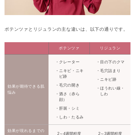
ポテンツァとリジュランの主な違いは、以下の通りです。
ポテンツァ
リジュラン
クレーター
目の下のクマ
ニキビ・ニキ
毛穴詰まり
ビ跡
ニキビ跡
毛穴の開き
効果が期待できる肌
ほうれい線・
悩み
酒さ（赤ら
しわ
顔）
肝斑・シミ
しわ・たるみ
効果が現れるまでの
2～4週間程度
2～3週間程度