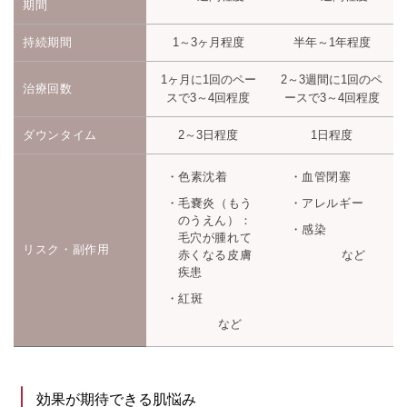
期間
持続期間
1～3ヶ月程度
半年～1年程度
1ヶ月に1回のペー
2～3週間に1回のペ
治療回数
スで3～4回程度
ースで3～4回程度
ダウンタイム
2～3日程度
1日程度
色素沈着
血管閉塞
毛嚢炎（もう
アレルギー
のうえん）：
感染
毛穴が腫れて
リスク・副作用
赤くなる皮膚
など
疾患
紅斑
など
効果が期待できる肌悩み