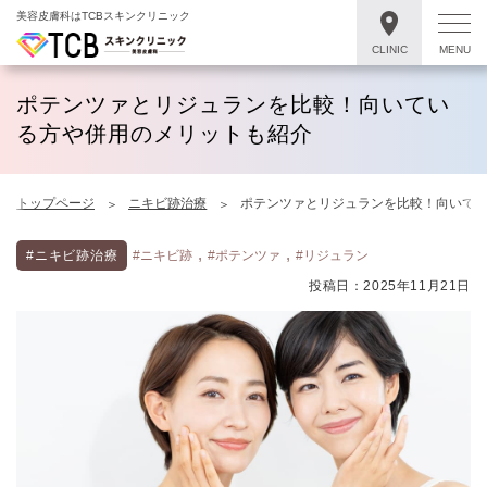
美容皮膚科はTCBスキンクリニック
CLINIC
MENU
ポテンツァとリジュランを比較！向いてい
る方や併用のメリットも紹介
トップページ
ニキビ跡治療
ポテンツァとリジュランを比較！向いて
,
,
#ニキビ跡治療
#ニキビ跡
#ポテンツァ
#リジュラン
投稿日：2025年11月21日