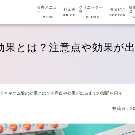
診療メニュ
クリニック一
症
料金表
医師紹介
ー
覧
真
PRICE
DOCTOR
MENU
CLINIC
C
効果とは？注意点や効果が
ラネキサム酸の効果とは？注意点や効果が出るまでの期間を紹介
投稿日：20