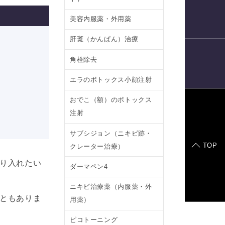
電話予約
美容内服薬・外用薬
肝斑（かんぱん）治療
角栓除去
LINE
予約
エラのボトックス小顔注射
おでこ（額）のボトックス
注射
症例モデル
サブシジョン（ニキビ跡・
TOP
クレーター治療）
り入れたい
ダーマペン4
ニキビ治療薬（内服薬・外
ともありま
用薬）
ピコトーニング