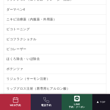
ダーマペン4
ニキビ治療薬（内服薬・外用薬）
ピコトーニング
ピコフラクショナル
ピコレーザー
ほくろ除去・いぼ除去
ポテンツァ
リジュラン（サーモン注射）
リップグロス注射（唇専用ヒアルロン酸）
医療ハイフ（HIFU）
TOP
LINE
電話予約
WEB予約
予約・クーポン