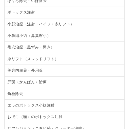
ほくろ除去・いぼ除去
ボトックス注射
小顔治療（注射・ハイフ・糸リフト）
小鼻縮小術（鼻翼縮小）
毛穴治療（黒ずみ・開き）
糸リフト（スレッドリフト）
美容内服薬・外用薬
肝斑（かんぱん）治療
角栓除去
エラのボトックス小顔注射
おでこ（額）のボトックス注射
サブシジョン（ニキビ跡・クレーター治療）