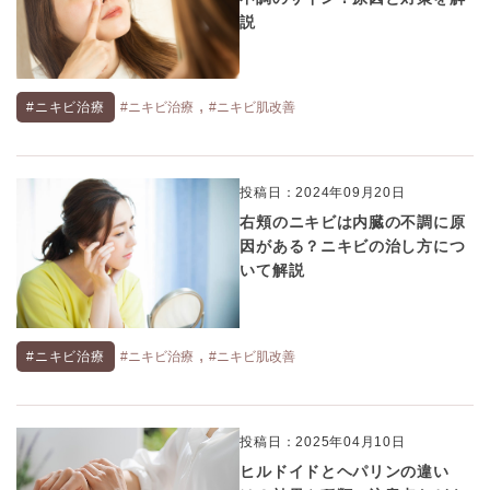
説
,
#ニキビ治療
#ニキビ治療
#ニキビ肌改善
投稿日：2024年09月20日
右頬のニキビは内臓の不調に原
因がある？ニキビの治し方につ
いて解説
,
#ニキビ治療
#ニキビ治療
#ニキビ肌改善
投稿日：2025年04月10日
ヒルドイドとヘパリンの違い