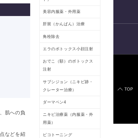
電話予約
美容内服薬・外用薬
肝斑（かんぱん）治療
角栓除去
LINE
予約
エラのボトックス小顔注射
おでこ（額）のボトックス
注射
症例モデル
サブシジョン（ニキビ跡・
TOP
クレーター治療）
ダーマペン4
、肌への負
ニキビ治療薬（内服薬・外
用薬）
点などを紹
ピコトーニング