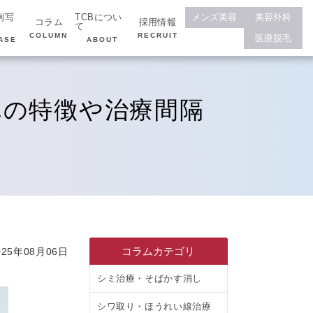
例写
TCBについ
メンズ美容
美容外科
コラム
採用情報
て
COLUMN
RECRUIT
医療脱毛
ASE
ABOUT
れの特徴や治療間隔
コラムカテゴリ
25年08月06日
シミ治療・そばかす消し
シワ取り・ほうれい線治療