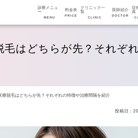
診療メニュ
クリニック一
症
料金表
医師紹介
ー
覧
真
PRICE
DOCTOR
MENU
CLINIC
C
脱毛はどちらが先？それぞ
医療脱毛はどちらが先？それぞれの特徴や治療間隔を紹介
投稿日：20