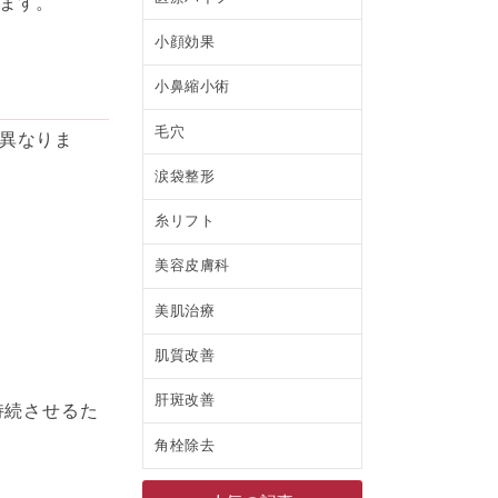
ます。
小顔効果
小鼻縮小術
毛穴
異なりま
涙袋整形
糸リフト
美容皮膚科
美肌治療
肌質改善
肝斑改善
持続させるた
角栓除去