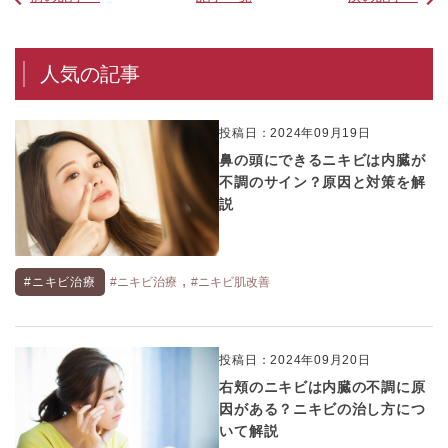
人気の記事
投稿日：2024年09月19日
鼻の頭にできるニキビは内臓が
不調のサイン？原因と対策を解
説
,
#ニキビ治療
#ニキビ治療
#ニキビ肌改善
投稿日：2024年09月20日
右頬のニキビは内臓の不調に原
因がある？ニキビの治し方につ
いて解説