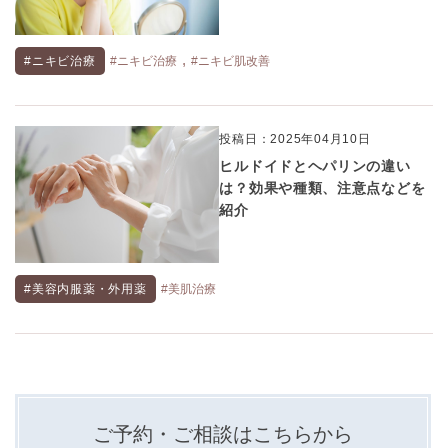
,
#ニキビ治療
#ニキビ治療
#ニキビ肌改善
投稿日：2025年04月10日
ヒルドイドとヘパリンの違い
は？効果や種類、注意点などを
紹介
#美容内服薬・外用薬
#美肌治療
ご予約・ご相談はこちらから