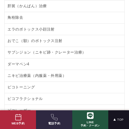
肝斑（かんぱん）治療
角栓除去
エラのボトックス小顔注射
おでこ（額）のボトックス注射
サブシジョン（ニキビ跡・クレーター治療）
ダーマペン4
ニキビ治療薬（内服薬・外用薬）
ピコトーニング
ピコフラクショナル
ピコレーザー
TOP
ほくろ除去・いぼ除去
LINE
電話予約
WEB予約
予約・クーポン